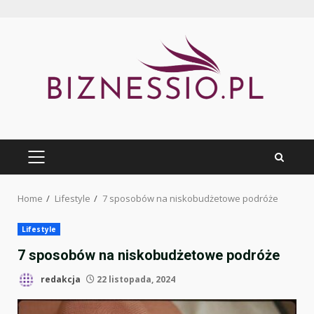
Skip
to
content
PRIMARY
MENU
Home
Lifestyle
7 sposobów na niskobudżetowe podróże
Lifestyle
7 sposobów na niskobudżetowe podróże
redakcja
22 listopada, 2024